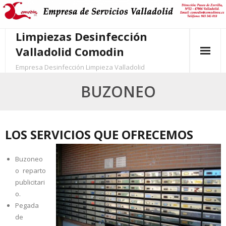
Skip
to
content
Limpiezas Desinfección
Valladolid Comodin
Empresa Desinfección Limpieza Valladolid
BUZONEO
LOS SERVICIOS QUE OFRECEMOS
Buzoneo
o reparto
publicitari
o.
Pegada
de