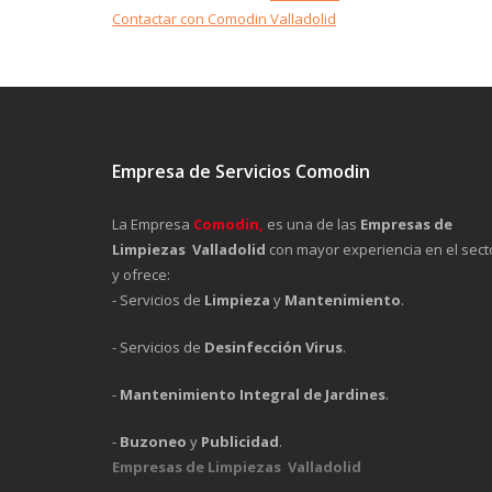
Contactar con Comodin Valladolid
Empresa de Servicios Comodin
La Empresa
Comodin,
es una de las
Empresas de
Limpiezas Valladolid
con mayor experiencia en el sect
y ofrece:
- Servicios de
Limpieza
y
Mantenimiento
.
- Servicios de
Desinfección Virus
.
-
Mantenimiento Integral de Jardines
.
-
Buzoneo
y
Publicidad
.
Empresas de Limpiezas Valladolid