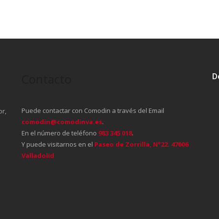
Contacto
D
Puede contactar con Comodin a través del Email
or,
comodin@comodinva.es
.
En el número de teléfono
983 345 018
.
Y puede visitarnos en el
Paseo de Zorrilla, Nº22. 47006
Valladolid