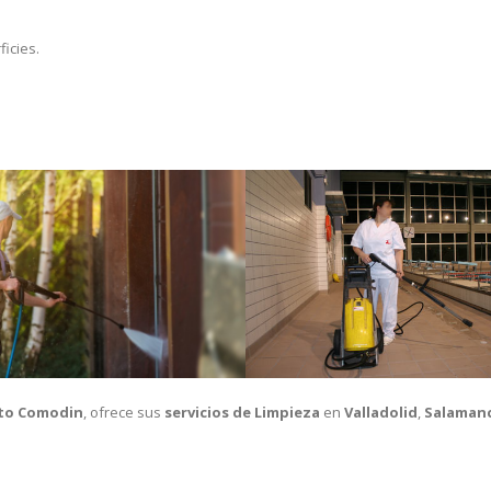
icies.
to Comodin
, ofrece sus
servicios de Limpieza
en
Valladolid
,
Salaman