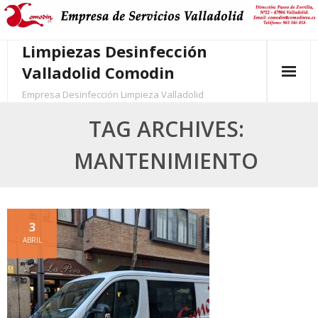
Skip
to
content
Limpiezas Desinfección
Valladolid Comodin
Empresa Desinfección Limpieza Valladolid
TAG ARCHIVES:
MANTENIMIENTO
3
ABRIL