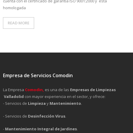
cuenta con el certificado de garantía ISO 9001:2000 y está
homologada
READ MORE
Empresa de Servicios Comodin
La Empresa
Comodin,
es una de las
Empresas de Limpiezas
Valladolid
con mayor experiencia en el sector, y ofrece:
- Servicios de
Limpieza
y
Mantenimiento
.
- Servicios de
Desinfección Virus
.
-
Mantenimiento Integral de Jardines
.